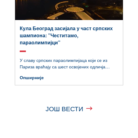
Кула Београд засијала у част српских
шампиона: ”Честитамо,
параолимпијци”
У славу српских параолимпијаца који се из
Париза враћају са шест освојених одличја
засијала је Кула Београд.
Опширније
ЈОШ ВЕСТИ