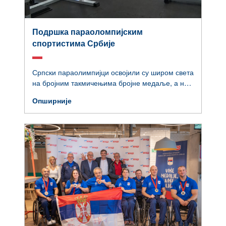
Подршка параоломпијским
спортистима Србије
Српски параолимпијци освојили су широм света
на бројним такмичењима бројне медаље, а на
тај начин подједнако мотивишу не само особе
Опширније
са инвалидитетом. У Ариљу је данас одржана
седница Управног одбора Параолимпијског
комитета на којој су разматрани планови за
наступ на параолимпијади, али пре свега ун…