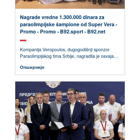
Nagrade vredne 1.300.000 dinara za
paraolimpijske šampione od Super Vera -
Promo - Promo - B92.sport - B92.net
Kompanija Veropoulos, dugogodišnji sponzor
Paraolimpijskog tima Srbije, nagradila je osvajače
medalja sa Paraolimpijskih igara vaučerima u
Опширније
vrednosti od 1.300.000 dinara za kupovinu u
Super Veru.