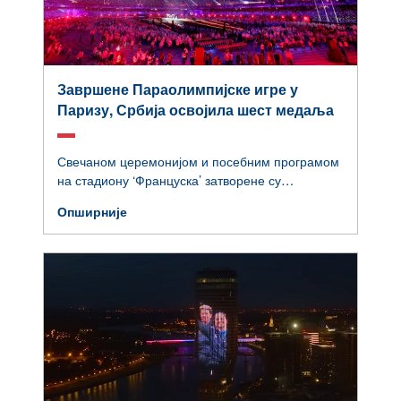
Завршене Параолимпијске игре у
Паризу, Србија освојила шест медаља
Свечаном церемонијом и посебним програмом
на стадиону ‘Француска’ затворене су
Параолимпијске игре у Паризу на којима је
Опширније
Србија освојила шест медаља.