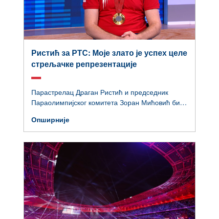
Ристић за РТС: Моје злато је успех целе
стрељачке репрезентације
Парастрелац Драган Ристић и председник
Параолимпијског комитета Зоран Мићовић били
су гости Београдске хронике где су говорили о
Опширније
недавно завршеним Параолимпијским играма,
али и о потешкоћама са којима се суочавају
спортисти са инвалидитетом.