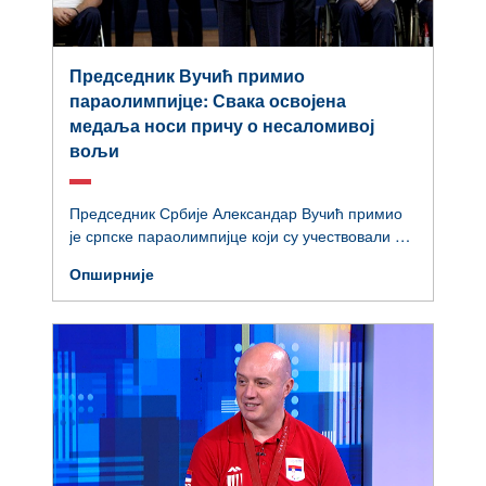
Председник Вучић примио
параолимпијце: Свака освојена
медаља носи причу о несаломивој
вољи
Председник Србије Александар Вучић примио
је српске параолимпијце који су учествовали на
Параолимпијским играма у Паризу и чланове
Опширније
њихових стручних штабова.