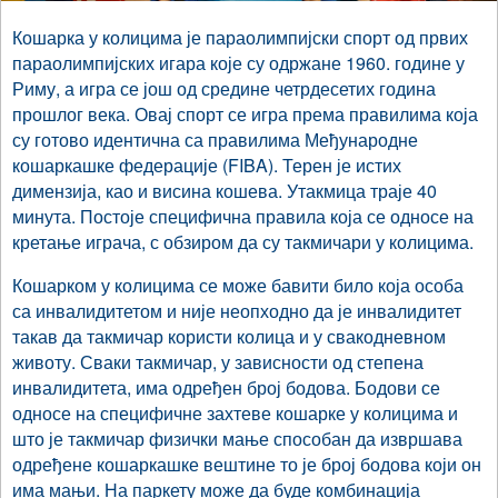
Кошарка у колицима је параолимпијски спорт од првих
параолимпијских игара које су одржане 1960. године у
Риму, а игра се још од средине четрдесетих година
прошлог века. Овај спорт се игра према правилима која
су готово идентична са правилима Међународне
кошаркашке федерације (FIBA). Терен је истих
димензија, као и висина кошева. Утакмица траје 40
минута. Постоје специфична правила која се односе на
кретање играча, с обзиром да су такмичари у колицима.
Кошарком у колицима се може бавити било која особа
са инвалидитетом и није неопходно да је инвалидитет
такав да такмичар користи колица и у свакодневном
животу. Сваки такмичар, у зависности од степена
инвалидитета, има одређен број бодова. Бодови се
односе на специфичне захтеве кошарке у колицима и
што је такмичар физички мање способан да извршава
одређене кошаркашке вештине то је број бодова који он
има мањи. На паркету може да буде комбинација