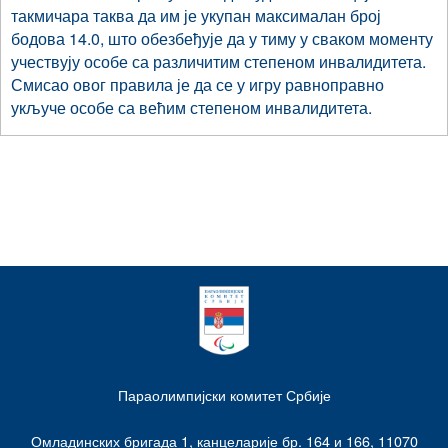
такмичара таква да им је укупан максималан број
бодова 14.0, што обезбеђује да у тиму у сваком моменту
учествују особе са различитим степеном инвалидитета.
Смисао овог правила је да се у игру равноправно
укључе особе са већим степеном инвалидитета.
Параолимпијски комитет Србије
Омладинских бригада 1, канцеларије бр. 164 и 166, 11070