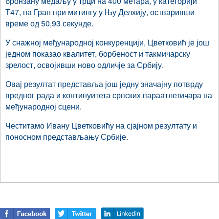
бронзану медаљу у трци на 400 метара, у категорији
Т47, на Гран при митингу у Њу Делхију, остваривши
време од 50,93 секунде.
У снажној међународној конкуренцији, Цветковић је још
једном показао квалитет, борбеност и такмичарску
зрелост, освојивши ново одличје за Србију.
Овај резултат представља још једну значајну потврду
вредног рада и континуитета српских параатлетичара на
међународној сцени.
Честитамо Ивану Цветковићу на сјајном резултату и
поносном представљању Србије.