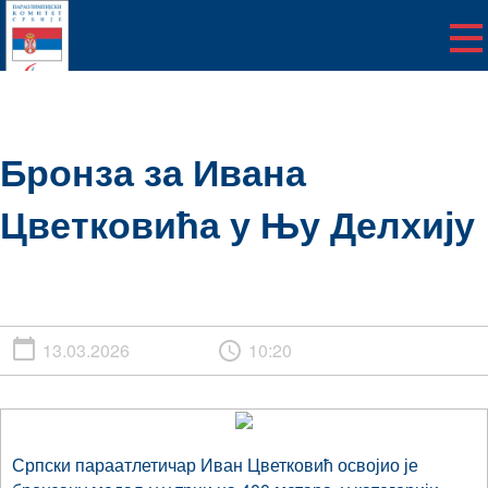
Бронза за Ивана
Цветковића у Њу Делхију
13.03.2026
10:20
Српски параатлетичар Иван Цветковић освојио је