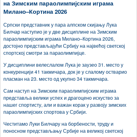
на Зимским параолимпијским играма
Милано–Кортина 2026
Српски представник у пара алпском скијању Лука
Билчар наступио је у две дисциплине на Зимским
параолимпијским играма Милано–Кортина 2026,
достојно представљајући Србију на највећој светској
спортској смотри за параолимпијце.
У дисциплини велеслалом Лука је заузео 31. место у
конкуренцији 41 такмичара, док је у слалому остварио
пласман на 23. место од укупно 34 такмичара.
Сам наступ на Зимским параолимпијским играма
представља велики успех и драгоцено искуство за
нашег спортисту, али и важан корак у развоју зимских
параолимпијских спортова у Србији.
Честитамо Луки Билчару на борбености, труду и
поносном представљању Србије на великој светској