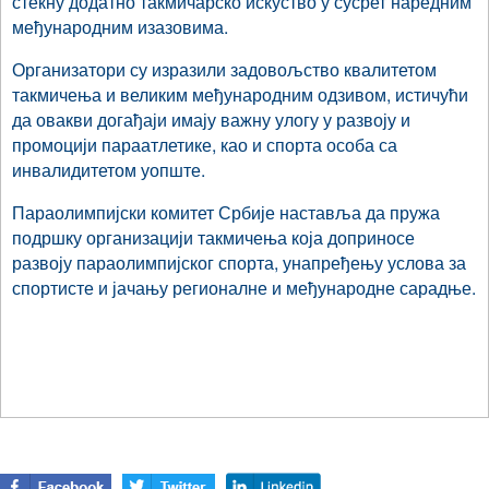
стекну додатно такмичарско искуство у сусрет наредним
међународним изазовима.
Организатори су изразили задовољство квалитетом
такмичења и великим међународним одзивом, истичући
да овакви догађаји имају важну улогу у развоју и
промоцији параатлетике, као и спорта особа са
инвалидитетом уопште.
Параолимпијски комитет Србије наставља да пружа
подршку организацији такмичења која доприносе
развоју параолимпијског спорта, унапређењу услова за
спортисте и јачању регионалне и међународне сарадње.