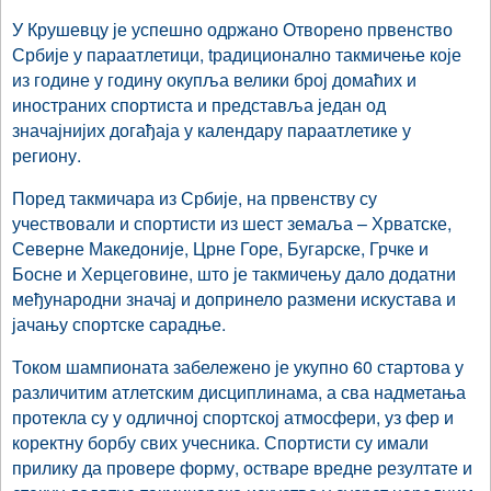
У Крушевцу је успешно одржано Отворено првенство
Србије у параатлетици, tрадиционално такмичење које
из године у годину окупља велики број домаћих и
иностраних спортиста и представља један од
значајнијих догађаја у календару параатлетике у
региону.
Поред такмичара из Србије, на првенству су
учествовали и спортисти из шест земаља – Хрватске,
Северне Македоније, Црне Горе, Бугарске, Грчке и
Босне и Херцеговине, што је такмичењу дало додатни
међународни значај и допринело размени искустава и
јачању спортске сарадње.
Током шампионата забележено је укупно 60 стартова у
различитим атлетским дисциплинама, а сва надметања
протекла су у одличној спортској атмосфери, уз фер и
коректну борбу свих учесника. Спортисти су имали
прилику да провере форму, остваре вредне резултате и