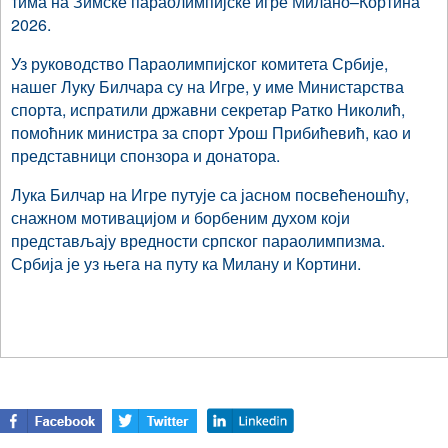
тима на Зимске параолимпијске игре Милано–Кортина
2026.
Уз руководство Параолимпијског комитета Србије,
нашег Луку Билчара су на Игре, у име Министарства
спорта, испратили државни секретар Ратко Николић,
помоћник министра за спорт Урош Прибићевић, као и
представници спонзора и донатора.
Лука Билчар на Игре путује са јасном посвећеношћу,
снажном мотивацијом и борбеним духом који
представљају вредности српског параолимпизма.
Србија је уз њега на путу ка Милану и Кортини.