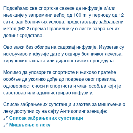
Подсећамо све спортске савезе да инфузије и/или
ињекције у запремини већој од 100 ml у периоду од 12
сати, ван болничких услова, представљају забрањени
метод (М2.2) према Правилнику о листи забрањених
допинг средстава.
Ово важи без обзира на садржај инфузије. Изузетак су
искључиво инфузије дате у оквиру болничког лечења,
хируршких захвата или дијагностичких процедура.
Молимо да упозорите спортисте и њихово пратеће
особље да уколико дође до повреде овог правила,
одговорност сноси и спортиста и члан особља који је
саветовао или администрирао инфузију.
Списак забрањених супстанци и захтев за мишљење о
леку доступни су на сајту Антидопинг агенције:
🔗
Списак забрањених супстанци
🔗
Мишљење о леку