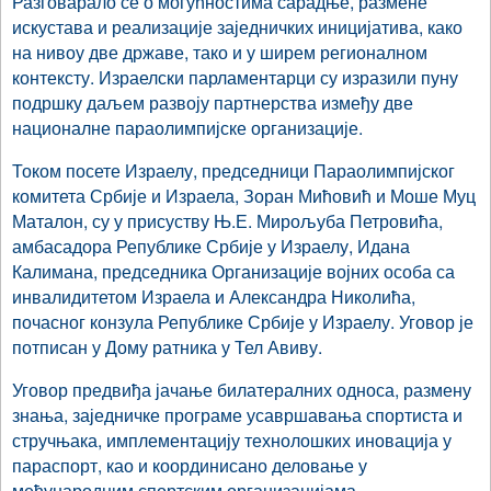
Разговарало се о могућностима сарадње, размене
искустава и реализације заједничких иницијатива, како
на нивоу две државе, тако и у ширем регионалном
контексту. Израелски парламентарци су изразили пуну
подршку даљем развоју партнерства између две
националне параолимпијске организације.
Током посете Израелу, председници Параолимпијског
комитета Србије и Израела, Зоран Мићовић и Моше Муц
Маталон, су у присуству Њ.Е. Мирољуба Петровића,
амбасадора Републике Србије у Израелу, Идана
Калимана, председника Организације војних особа са
инвалидитетом Израела и Александра Николића,
почасног конзула Републике Србије у Израелу. Уговор је
потписан у Дому ратника у Тел Авиву.
Уговор предвиђа јачање билатералних односа, размену
знања, заједничке програме усавршавања спортиста и
стручњака, имплементацију технолошких иновација у
параспорт, као и координисано деловање у
међународним спортским организацијама.