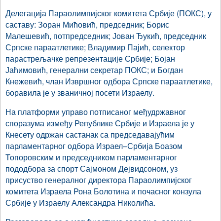
Делегација Параолимпијског комитета Србије (ПОКС), у
саставу: Зоран Мићовић, председник; Борис
Малешевић, потпредседник; Јован Ђукић, председник
Српске параатлетике; Владимир Пајић, селектор
парастрељачке репрезентације Србије; Бојан
Јаћимовић, генерални секретар ПОКС; и Богдан
Кнежевић, члан Извршног одбора Српске параатлетике,
боравила је у званичној посети Израелу.
На платформи управо потписаног међудржавног
споразума између Републике Србије и Израела је у
Кнесету одржан састанак са председавајућим
парламентарног одбора Израел–Србија Боазом
Топоровским и председником парламентарног
пододбора за спорт Сајмоном Дејвидсоном, уз
присуство генералног директора Параолимпијског
комитета Израела Рона Болотина и почасног конзула
Србије у Израелу Александра Николића.