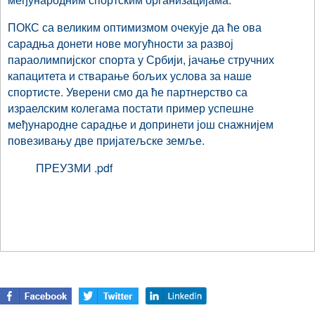
ПОКС са великим оптимизмом очекује да ће ова
сарадња донети нове могућности за развој
параолимпијског спорта у Србији, јачање стручних
капацитета и стварање бољих услова за наше
спортисте. Уверени смо да ће партнерство са
израелским колегама постати пример успешне
међународне сарадње и допринети још снажнијем
повезивању две пријатељске земље.
ПРЕУЗМИ .pdf