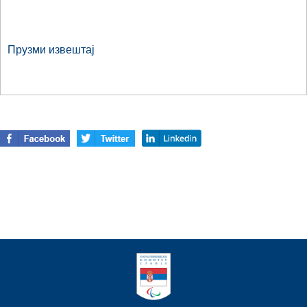
Прузми извештај