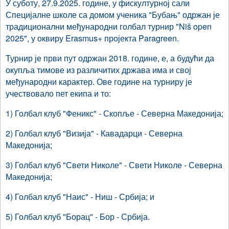
У суботу, 27.9.2025. године, у фискултурној сали
Специјалне школе са домом ученика "Бубањ" одржан је
традиционални међународни голбал турнир "Niš open
2025", у оквиру Erasmus+ пројекта Paragreen.
Турнир је први пут одржан 2018. године, е, а будући да
окупља тимове из различитих држава има и свој
међународни карактер. Ове године на турниру је
учествовало пет екипа и то:
1) Голбал клуб "Феникс" - Скопље - Северна Македонија;
2) Голбал клуб "Визија" - Кавадарци - Северна
Македонија;
3) Голбал клуб "Свети Николе" - Свети Николе - Северна
Македонија;
4) Голбал клуб "Наис" - Ниш - Србија; и
5) Голбал клуб "Борац" - Бор - Србија.