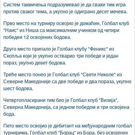
Систем такмичења подразумевао је да сваки тим игра
против сваког тима, а укупно је одиграно десет мечева.
Прво место на турниру освојио је домаћин, Голбал клуб
"Наис" из Ниша са максималним учинком од четири
победеи 12 освојених бодова.
Друго место припало је Голбал клубу "Феникс" из
Скопља који је укупно остварио три победе и један
пораз, укупно девет бодова.
Треће место понео је Голбал клуб "Свети Николе" из
Северне Македоније са две победе и два пораза, укупно
шест бодова.
Четвртопласирани тим био је Голбал клуб "Визија",
Северна Македонија, са једном победом и три освојена
бода.
Пето место освојио је дебитант на међународним голбал
турнирима, Голбал клуб "Борац" из Бора, без освојених