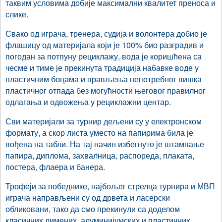
таквим условима добије максимални квалитет преноса и
слике.
Свако од играча, тренера, судија и волонтера добио је
флашицу од материјала који је 100% био разградив и
погодан за потпуну рециклажу, вода је коришћена са
чесме и тиме је прекинута традиција набавке воде у
пластичним боцама и прављења непотребног вишка
пластичног отпада без могућности његовог правилног
одлагања и одвожења у рециклажни центар.
Сви материјали за турнир дељени су у електронском
формату, а скор листа уместо на папирима била је
вођена на табли. На тај начин избегнуто је штампање
папира, диплома, захвалница, распореда, плаката,
постера, флаера и банера.
Трофеји за победнике, најбољег стрелца турнира и МВП
играча направљени су од дрвета и ласерски
обликовани, тако да смо прекинули са доделом
класичних лимених, алуминијумских и пластичних