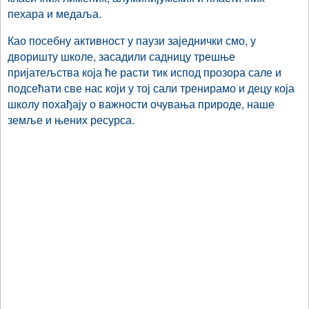
пехара и медаља.
Као посебну активност у паузи заједнички смо, у
дворишту школе, засадили садницу трешње
пријатељства која ће расти тик испод прозора сале и
подсећати све нас који у тој сали тренирамо и децу која
школу похађају о важности очувања природе, наше
земље и њених ресурса.